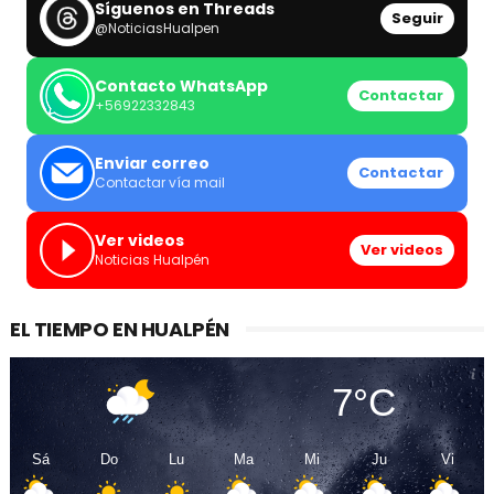
Síguenos en Threads
Seguir
@NoticiasHualpen
Contacto WhatsApp
Contactar
+56922332843
Enviar correo
Contactar
Contactar vía mail
Ver videos
Ver videos
Noticias Hualpén
EL TIEMPO EN HUALPÉN
7°C
Sá
Do
Lu
Ma
Mi
Ju
Vi