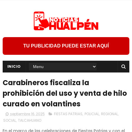
TU PUBLICIDAD PUEDE ESTAR AQUÍ
INICIO
Carabineros fiscaliza la
prohibición del uso y venta de hilo
curado en volantines
septiembre 16, 2025
FIESTAS PATRIAS
,
POLICIAL
,
REGIONAL
,
SOCIAL
,
TALCAHUANO
En el marco de las celebraciones de Fiestas Patrias y con el