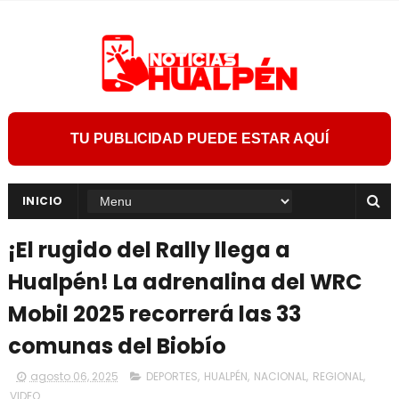
TU PUBLICIDAD PUEDE ESTAR AQUÍ
INICIO
¡El rugido del Rally llega a
Hualpén! La adrenalina del WRC
Mobil 2025 recorrerá las 33
comunas del Biobío
agosto 06, 2025
DEPORTES
,
HUALPÉN
,
NACIONAL
,
REGIONAL
,
VIDEO