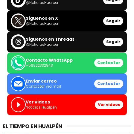
@NoticiasHualpen
Síguenos en X
Seguir
@NoticiasHualpen
Síguenos en Threads
Seguir
@NoticiasHualpen
Contacto WhatsApp
Contactar
+56922332843
Enviar correo
Contactar
Contactar vía mail
Ver videos
Ver videos
Noticias Hualpén
EL TIEMPO EN HUALPÉN