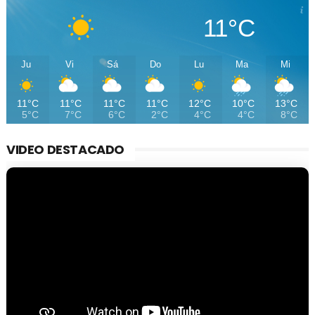
11°C
Ju
Vi
Sá
Do
Lu
Ma
Mi
11°C
11°C
11°C
11°C
12°C
10°C
13°C
5°C
7°C
6°C
2°C
4°C
4°C
8°C
VIDEO DESTACADO