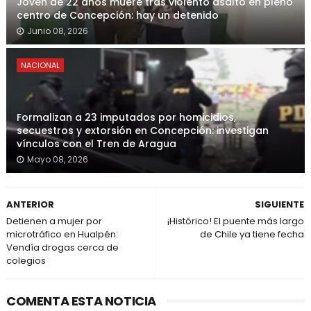
Joven de 22 años muere tras violento asalto en pleno
centro de Concepción: hay un detenido
Junio 08, 2026
NACIONAL
Formalizan a 23 imputados por homicidios,
secuestros y extorsión en Concepción: investigan
vínculos con el Tren de Aragua
Mayo 08, 2026
ANTERIOR
SIGUIENTE
Detienen a mujer por
¡Histórico! El puente más largo
microtráfico en Hualpén:
de Chile ya tiene fecha
Vendía drogas cerca de
colegios
COMENTA ESTA NOTICIA