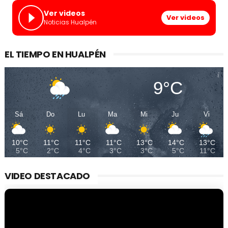
Ver videos
Ver videos
Noticias Hualpén
EL TIEMPO EN HUALPÉN
9°C
Sá
Do
Lu
Ma
Mi
Ju
Vi
10°C
11°C
11°C
11°C
13°C
14°C
13°C
5°C
2°C
4°C
3°C
3°C
5°C
11°C
VIDEO DESTACADO