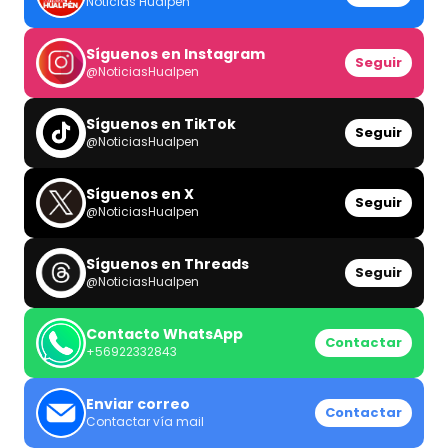
Noticias Hualpén
Síguenos en Instagram
Seguir
@NoticiasHualpen
Síguenos en TikTok
Seguir
@NoticiasHualpen
Síguenos en X
Seguir
@NoticiasHualpen
Síguenos en Threads
Seguir
@NoticiasHualpen
Contacto WhatsApp
Contactar
+56922332843
Enviar correo
Contactar
Contactar vía mail