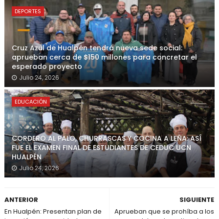
DEPORTES
Cruz Azul de Hualpén tendrá nueva sede social:
aprueban cerca de $150 millones para concretar el
esperado proyecto
Julio 24, 2026
EDUCACIÓN
CORDERO AL PALO, CHURRASCAS Y COCINA A LEÑA: ASÍ
FUE EL EXAMEN FINAL DE ESTUDIANTES DE CEDUC UCN
HUALPÉN
Julio 24, 2026
ANTERIOR
SIGUIENTE
En Hualpén: Presentan plan de
Aprueban que se prohíba a los