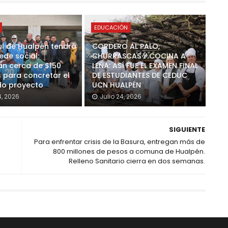
EDUCACIÓN
ul de Hualpén tendrá
CORDERO AL PALO,
ede social:
CHURRASCAS Y COCINA A
n cerca de $150
LEÑA: ASÍ FUE EL EXAMEN FINAL
s para concretar el
DE ESTUDIANTES DE CEDUC
o proyecto
UCN HUALPÉN
4, 2026
Julio 24, 2026
SIGUIENTE
Para enfrentar crisis de la Basura, entregan más de
800 millones de pesos a comuna de Hualpén.
Relleno Sanitario cierra en dos semanas.