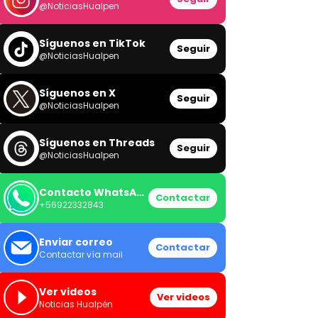
@NoticiasHualpen
Síguenos en TikTok
Seguir
@NoticiasHualpen
Síguenos en X
Seguir
@NoticiasHualpen
Síguenos en Threads
Seguir
@NoticiasHualpen
Contacto WhatsApp
Contactar
+56922332843
Enviar correo
Contactar
Contactar vía mail
Ver videos
Ver videos
Noticias Hualpén