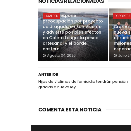
NOTICIAS RELACIONADAS
Alcalde expone
HUALPÉN
DEPORTES
preocupación por proyecto
de dragado en San Vicente
Cruz Az
y advierte posibles efectos
nueva s
en Caleta Lenga, la pesca
aprueba
artesanal y el borde
millone
costero
esperad
Agosto 04, 2026
Julio 2
ANTERIOR
Hijos de víctimas de femicidio tendrán pensión
gracias a nueva ley
COMENTA ESTA NOTICIA