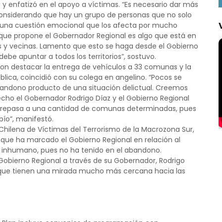
y enfatizó en el apoyo a víctimas. “Es necesario dar más
 considerando que hay un grupo de personas que no solo
n una cuestión emocional que los afecta por mucho
Lo que propone el Gobernador Regional es algo que está en
 y vecinas. Lamento que esto se haga desde el Gobierno
ebe apuntar a todos los territorios”, sostuvo.
 con destacar la entrega de vehículos a 33 comunas y la
lica, coincidió con su colega en angelino. “Pocos se
bandono producto de una situación delictual. Creemos
ho el Gobernador Rodrigo Díaz y el Gobierno Regional
sobrepasa a una cantidad de comunas determinadas, pues
bío”, manifestó.
 Chilena de Víctimas del Terrorismo de la Macrozona Sur,
s que ha marcado el Gobierno Regional en relación al
 inhumano, pues no ha tenido en el abandono.
obierno Regional a través de su Gobernador, Rodrigo
s, que tienen una mirada mucho más cercana hacia las