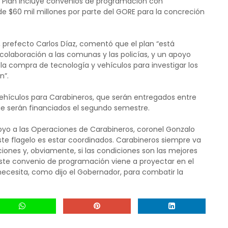
 el Plan incluye convenios de programación con
de $60 mil millones por parte del GORE para la concreción
PDI, prefecto Carlos Díaz, comentó que el plan “está
olaboración a las comunas y las policías, y un apoyo
a compra de tecnología y vehículos para investigar los
n”.
 vehículos para Carabineros, que serán entregados entre
que serán financiados el segundo semestre.
poyo a las Operaciones de Carabineros, coronel Gonzalo
ste flagelo es estar coordinados. Carabineros siempre va
ciones y, obviamente, si las condiciones son las mejores
Este convenio de programación viene a proyectar en el
ecesita, como dijo el Gobernador, para combatir la