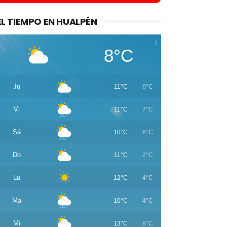
EL TIEMPO EN HUALPÉN
8°C
Ju
11°C
6°C
Vi
11°C
7°C
Sá
10°C
6°C
Do
11°C
2°C
Lu
12°C
4°C
Ma
10°C
4°C
Mi
13°C
8°C