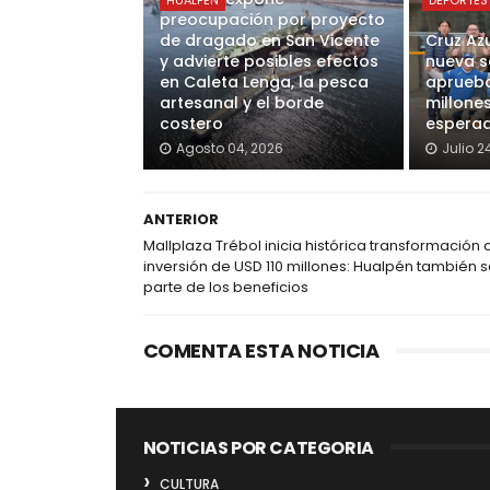
HUALPÉN
DEPORTES
preocupación por proyecto
de dragado en San Vicente
Cruz Az
y advierte posibles efectos
nueva s
en Caleta Lenga, la pesca
aprueba
artesanal y el borde
millone
costero
esperad
Agosto 04, 2026
Julio 2
ANTERIOR
Mallplaza Trébol inicia histórica transformación 
inversión de USD 110 millones: Hualpén también 
parte de los beneficios
COMENTA ESTA NOTICIA
NOTICIAS POR CATEGORIA
CULTURA