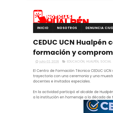
INICIO
NOSOTROS
DENUNCIA CIU
CEDUC UCN Hualpén c
formación y compromi
julio 02, 2026
EDUCACIÓN
,
HUALPÉN
,
SOCIAL
El Centro de Formación Técnica CEDUC UCN 
trayectoria con una ceremonia y una muestr
docentes e invitados especiales.
En la actividad participó el alcalde de Hualp
a la institución en homenaje a la década de 