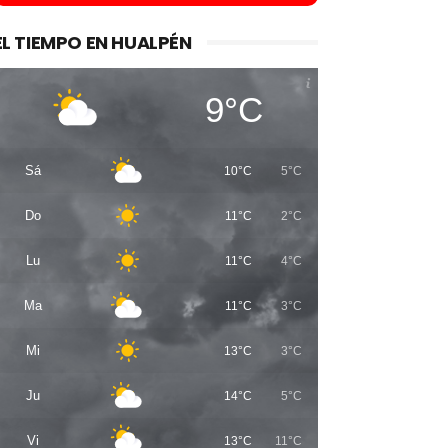
EL TIEMPO EN HUALPÉN
9°C
Sá
10°C
5°C
Do
11°C
2°C
Lu
11°C
4°C
Ma
11°C
3°C
Mi
13°C
3°C
Ju
14°C
5°C
Vi
13°C
11°C