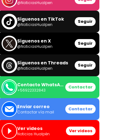
@NoticiasHualpen
Síguenos en TikTok
Seguir
@NoticiasHualpen
Síguenos en X
Seguir
@NoticiasHualpen
Síguenos en Threads
Seguir
@NoticiasHualpen
Contacto WhatsApp
Contactar
+56922332843
Enviar correo
Contactar
Contactar vía mail
Ver videos
Ver videos
Noticias Hualpén