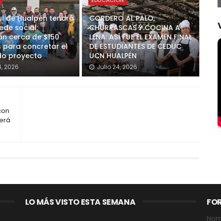
EDUCACIÓN
ul de Hualpén tendrá
CORDERO AL PALO,
ede social:
CHURRASCAS Y COCINA A
n cerca de $150
LEÑA: ASÍ FUE EL EXAMEN FINAL
s para concretar el
DE ESTUDIANTES DE CEDUC
o proyecto
UCN HUALPÉN
4, 2026
Julio 24, 2026
con
será
LO MÁS VISTO ESTA SEMANA
FO
Nom