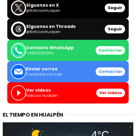
Síguenos en X
Seguir
@NoticiasHualpen
Síguenos en Threads
Seguir
@NoticiasHualpen
Contacto WhatsApp
Contactar
+56922332843
Enviar correo
Contactar
Contactar vía mail
Ver videos
Ver videos
Noticias Hualpén
EL TIEMPO EN HUALPÉN
4°C