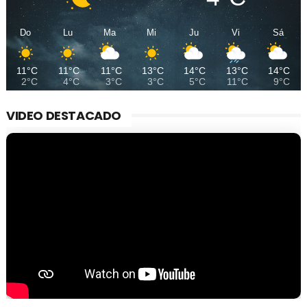
Do
Lu
Ma
Mi
Ju
Vi
Sá
11°C
11°C
11°C
13°C
14°C
13°C
14°C
2°C
4°C
3°C
3°C
5°C
11°C
9°C
VIDEO DESTACADO