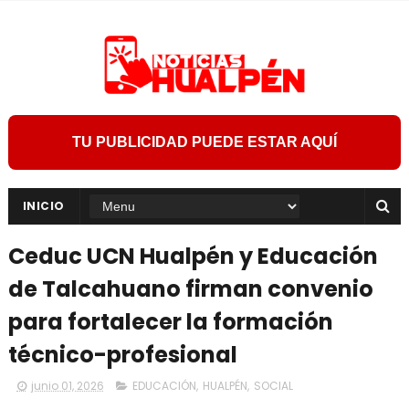
TU PUBLICIDAD PUEDE ESTAR AQUÍ
INICIO
Ceduc UCN Hualpén y Educación
de Talcahuano firman convenio
para fortalecer la formación
técnico-profesional
junio 01, 2026
EDUCACIÓN
,
HUALPÉN
,
SOCIAL