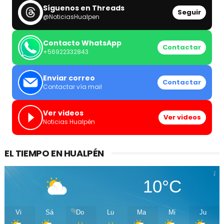
Síguenos en Threads
Seguir
@NoticiasHualpen
Contacto WhatsApp
Contactar
+56922332843
Enviar correo
Contactar
Contactar vía mail
Ver videos
Ver videos
Noticias Hualpén
EL TIEMPO EN HUALPÉN
10°C
Vi
Sá
Do
Lu
Ma
Mi
Ju