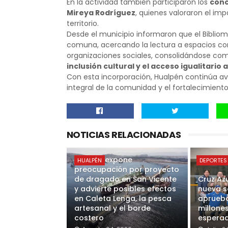
En la actividad también participaron los
conc
Mireya Rodríguez
, quienes valoraron el imp
territorio.
Desde el municipio informaron que el Bibliom
comuna, acercando la lectura a espacios co
organizaciones sociales, consolidándose c
inclusión cultural y el acceso igualitari
Con esta incorporación, Hualpén continúa av
integral de la comunidad y el fortalecimiento d
NOTICIAS RELACIONADAS
Alcalde expone
HUALPÉN
DEPORTES
preocupación por proyecto
de dragado en San Vicente
Cruz Az
y advierte posibles efectos
nueva s
en Caleta Lenga, la pesca
aprueba
artesanal y el borde
millone
costero
esperad