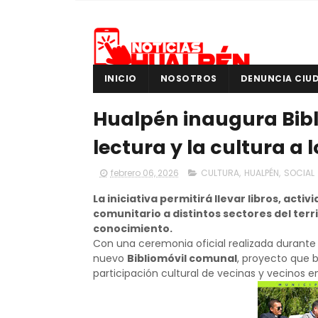
INICIO
NOSOTROS
DENUNCIA CIU
Hualpén inaugura Bibl
lectura y la cultura a
febrero 06, 2026
CULTURA
,
HUALPÉN
,
SOCIAL
La iniciativa permitirá llevar libros, act
comunitario a distintos sectores del terri
conocimiento.
Con una ceremonia oficial realizada durante 
nuevo
Bibliomóvil comunal
, proyecto que b
participación cultural de vecinas y vecinos e