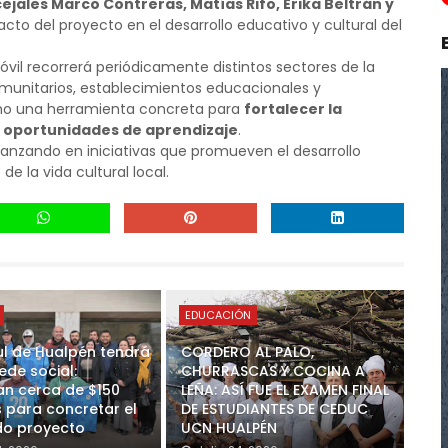
ejales Marco Contreras, Matías Rifo, Érika Beltrán y
acto del proyecto en el desarrollo educativo y cultural del
óvil recorrerá periódicamente distintos sectores de la
munitarios, establecimientos educacionales y
omo una herramienta concreta para
fortalecer la
o a oportunidades de aprendizaje
.
anzando en iniciativas que promueven el desarrollo
e la vida cultural local.
EDUCACIÓN
ul de Hualpén tendrá
CORDERO AL PALO,
ede social:
CHURRASCAS Y COCINA A
n cerca de $150
LEÑA: ASÍ FUE EL EXAMEN FINAL
s para concretar el
DE ESTUDIANTES DE CEDUC
o proyecto
UCN HUALPÉN