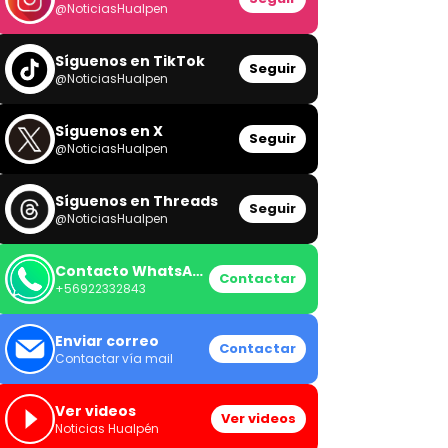
@NoticiasHualpen
Síguenos en TikTok
Seguir
@NoticiasHualpen
Síguenos en X
Seguir
@NoticiasHualpen
Síguenos en Threads
Seguir
@NoticiasHualpen
Contacto WhatsApp
Contactar
+56922332843
Enviar correo
Contactar
Contactar vía mail
Ver videos
Ver videos
Noticias Hualpén