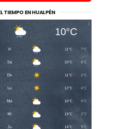
EL TIEMPO EN HUALPÉN
10°C
Vi
11°C
7°C
Sá
10°C
6°C
Do
11°C
2°C
Lu
12°C
4°C
Ma
10°C
4°C
Mi
13°C
2°C
Ju
14°C
5°C