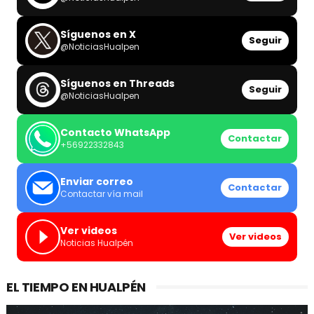
Síguenos en X
Seguir
@NoticiasHualpen
Síguenos en Threads
Seguir
@NoticiasHualpen
Contacto WhatsApp
Contactar
+56922332843
Enviar correo
Contactar
Contactar vía mail
Ver videos
Ver videos
Noticias Hualpén
EL TIEMPO EN HUALPÉN