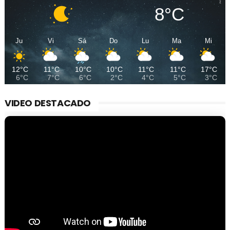
8°C
Ju
Vi
Sá
Do
Lu
Ma
Mi
12°C
11°C
10°C
10°C
11°C
11°C
17°C
6°C
7°C
6°C
2°C
4°C
5°C
3°C
VIDEO DESTACADO