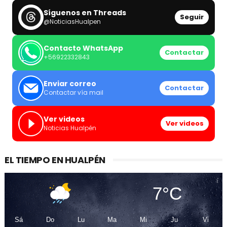
Síguenos en Threads
Seguir
@NoticiasHualpen
Contacto WhatsApp
Contactar
+56922332843
Enviar correo
Contactar
Contactar vía mail
Ver videos
Ver videos
Noticias Hualpén
EL TIEMPO EN HUALPÉN
7°C
Sá
Do
Lu
Ma
Mi
Ju
Vi