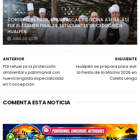
CORDERO AL PALO, CHURRASCAS Y COCINA A LEÑA: ASÍ
FUE EL EXAMEN FINAL DE ESTUDIANTES DE CEDUC UCN
HUALPÉN
Julio 24, 2026
ANTERIOR
SIGUIENTE
PDI refuerza la protección
Hualpén se prepara para vivir
ambiental y patrimonial con
la Fiesta de la Macha 2026 en
nueva brigada especializada
Caleta Lenga
en Concepción
COMENTA ESTA NOTICIA