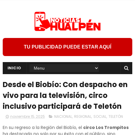
TU PUBLICIDAD PUEDE ESTAR AQUÍ
INICIO
Desde el Biobío: Con despacho en
vivo para la televisión, circo
inclusivo participará de Teletón
noviembre 15, 2025
NACIONAL
,
REGIONAL
,
SOCIAL
,
TELETÓN
En su regreso a la Región del Biobío, el
circo Los Trompitos
ha destacado no solo por su éxito con el público, sino