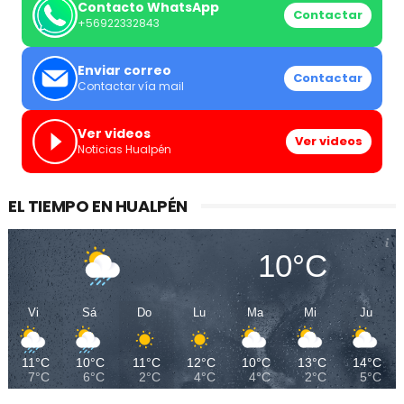
Contacto WhatsApp
Contactar
+56922332843
Enviar correo
Contactar
Contactar vía mail
Ver videos
Ver videos
Noticias Hualpén
EL TIEMPO EN HUALPÉN
10°C
Vi
Sá
Do
Lu
Ma
Mi
Ju
11°C
10°C
11°C
12°C
10°C
13°C
14°C
7°C
6°C
2°C
4°C
4°C
2°C
5°C