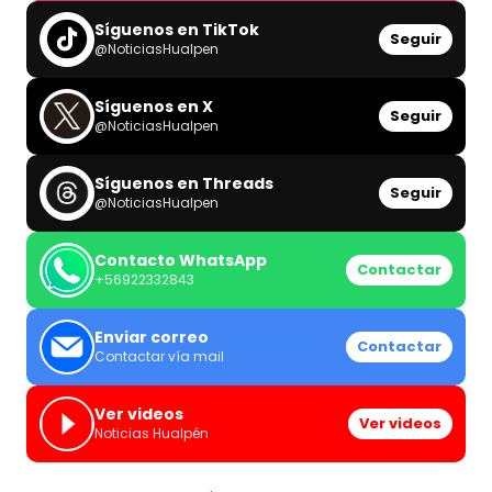
Síguenos en TikTok
Seguir
@NoticiasHualpen
Síguenos en X
Seguir
@NoticiasHualpen
Síguenos en Threads
Seguir
@NoticiasHualpen
Contacto WhatsApp
Contactar
+56922332843
Enviar correo
Contactar
Contactar vía mail
Ver videos
Ver videos
Noticias Hualpén