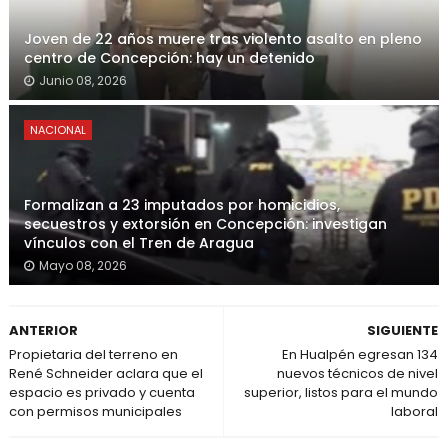
Joven de 22 años muere tras violento asalto en pleno
centro de Concepción: hay un detenido
Junio 08, 2026
NACIONAL
Formalizan a 23 imputados por homicidios,
secuestros y extorsión en Concepción: investigan
vínculos con el Tren de Aragua
Mayo 08, 2026
ANTERIOR
SIGUIENTE
Propietaria del terreno en
En Hualpén egresan 134
René Schneider aclara que el
nuevos técnicos de nivel
espacio es privado y cuenta
superior, listos para el mundo
con permisos municipales
laboral