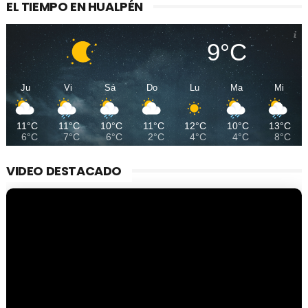
EL TIEMPO EN HUALPÉN
9°C
Ju
Vi
Sá
Do
Lu
Ma
Mi
11°C
11°C
10°C
11°C
12°C
10°C
13°C
6°C
7°C
6°C
2°C
4°C
4°C
8°C
VIDEO DESTACADO