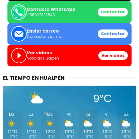
Contacto WhatsApp
Contactar
+56922332843
Enviar correo
Contactar
Contactar vía mail
Ver videos
Ver videos
Noticias Hualpén
EL TIEMPO EN HUALPÉN
9°C
Do
Lu
Ma
Mi
Ju
Vi
Sá
11°C
11°C
12°C
13°C
13°C
13°C
13°C
2°C
3°C
3°C
6°C
6°C
9°C
9°C