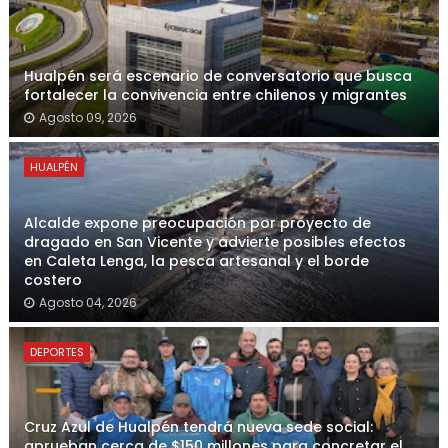
Hualpén será escenario de conversatorio que busca
fortalecer la convivencia entre chilenos y migrantes
Agosto 09, 2026
HUALPÉN
Alcalde expone preocupación por proyecto de
dragado en San Vicente y advierte posibles efectos
en Caleta Lenga, la pesca artesanal y el borde
costero
Agosto 04, 2026
DEPORTES
Cruz Azul de Hualpén tendrá nueva sede social:
aprueban cerca de $150 millones para concretar el