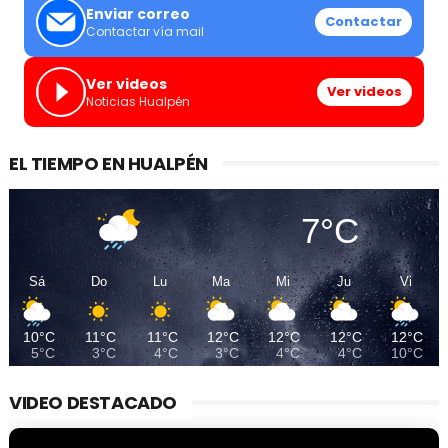
Enviar correo
Contactar
Contactar vía mail
Ver videos
Ver videos
Noticias Hualpén
EL TIEMPO EN HUALPÉN
7°C
Sá
Do
Lu
Ma
Mi
Ju
Vi
10°C
11°C
11°C
12°C
12°C
12°C
12°C
5°C
3°C
4°C
3°C
4°C
4°C
10°C
VIDEO DESTACADO