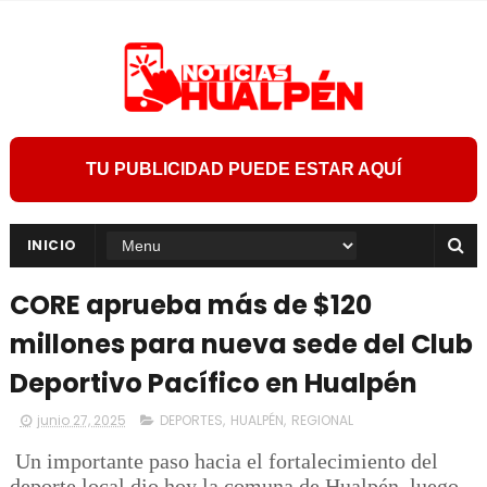
TU PUBLICIDAD PUEDE ESTAR AQUÍ
INICIO
CORE aprueba más de $120
millones para nueva sede del Club
Deportivo Pacífico en Hualpén
junio 27, 2025
DEPORTES
,
HUALPÉN
,
REGIONAL
Un importante paso hacia el fortalecimiento del
deporte local dio hoy la comuna de Hualpén, luego