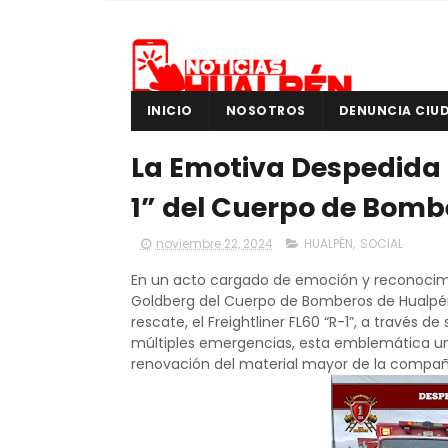
INICIO
NOSOTROS
DENUNCIA CIU
La Emotiva Despedida 
1” del Cuerpo de Bomb
noviembre 22, 2024
HUALPÉN
,
SOCIAL
En un acto cargado de emoción y reconocimi
Goldberg del Cuerpo de Bomberos de Hualpén
rescate, el Freightliner FL60 “R-1”, a través d
múltiples emergencias, esta emblemática uni
renovación del material mayor de la compañ