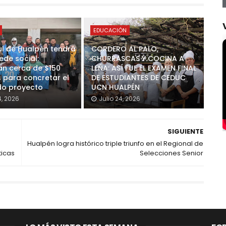
EDUCACIÓN
ul de Hualpén tendrá
CORDERO AL PALO,
ede social:
CHURRASCAS Y COCINA A
n cerca de $150
LEÑA: ASÍ FUE EL EXAMEN FINAL
s para concretar el
DE ESTUDIANTES DE CEDUC
o proyecto
UCN HUALPÉN
4, 2026
Julio 24, 2026
SIGUIENTE
Hualpén logra histórico triple triunfo en el Regional de
ticas
Selecciones Senior