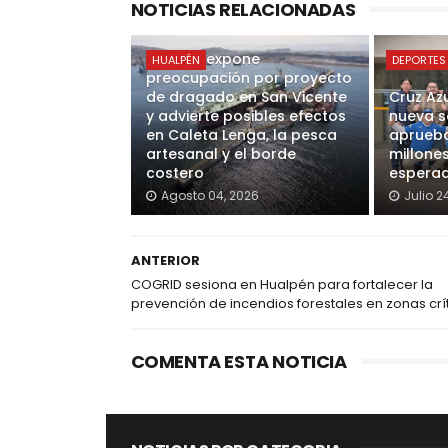
NOTICIAS RELACIONADAS
Alcalde expone
HUALPÉN
DEPORTES
preocupación por proyecto
de dragado en San Vicente
Cruz Az
y advierte posibles efectos
nueva s
en Caleta Lenga, la pesca
aprueba
artesanal y el borde
millone
costero
esperad
Agosto 04, 2026
Julio 2
ANTERIOR
COGRID sesiona en Hualpén para fortalecer la
prevención de incendios forestales en zonas crí
COMENTA ESTA NOTICIA