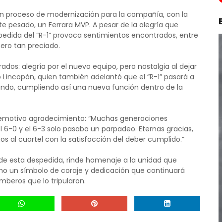
e un proceso de modernización para la compañía, con la
 pesado, un Ferrara MVP. A pesar de la alegría que
pedida del “R-1” provoca sentimientos encontrados, entre
ñero tan preciado.
s: alegría por el nuevo equipo, pero nostalgia al dejar
 Lincopán, quien también adelantó que el “R-1” pasará a
ndo, cumpliendo así una nueva función dentro de la
n emotivo agradecimiento: “Muchas generaciones
l 6-0 y el 6-3 solo pasaba un parpadeo. Eternas gracias,
os al cuartel con la satisfacción del deber cumplido.”
de esta despedida, rinde homenaje a la unidad que
ino un símbolo de coraje y dedicación que continuará
beros que lo tripularon.