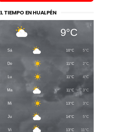
EL TIEMPO EN HUALPÉN
9°C
Sá
10°C
5°C
Do
11°C
2°C
Lu
11°C
4°C
Ma
11°C
3°C
Mi
13°C
3°C
Ju
14°C
5°C
Vi
13°C
11°C