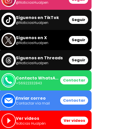
@NoticiasHualpen
Síguenos en TikTok
Seguir
@NoticiasHualpen
Síguenos en X
Seguir
@NoticiasHualpen
Síguenos en Threads
Seguir
@NoticiasHualpen
Contacto WhatsApp
Contactar
+56922332843
Enviar correo
Contactar
Contactar vía mail
Ver videos
Ver videos
Noticias Hualpén