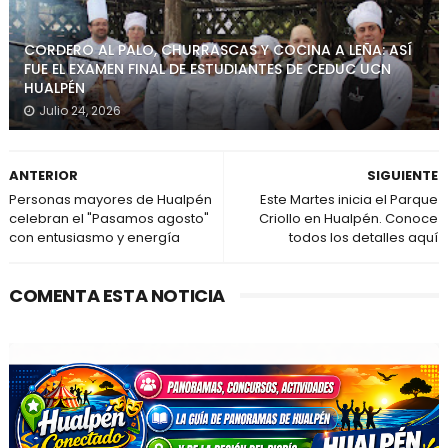
CORDERO AL PALO, CHURRASCAS Y COCINA A LEÑA: ASÍ
FUE EL EXAMEN FINAL DE ESTUDIANTES DE CEDUC UCN
HUALPÉN
Julio 24, 2026
ANTERIOR
SIGUIENTE
Personas mayores de Hualpén
Este Martes inicia el Parque
celebran el "Pasamos agosto"
Criollo en Hualpén. Conoce
con entusiasmo y energía
todos los detalles aquí
COMENTA ESTA NOTICIA