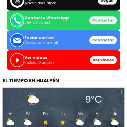
Seguir
@NoticiasHualpen
Contacto WhatsApp
Contactar
+56922332843
Enviar correo
Contactar
Contactar vía mail
Ver videos
Ver videos
Noticias Hualpén
EL TIEMPO EN HUALPÉN
9°C
Vi
Sá
Do
Lu
Ma
Mi
Ju